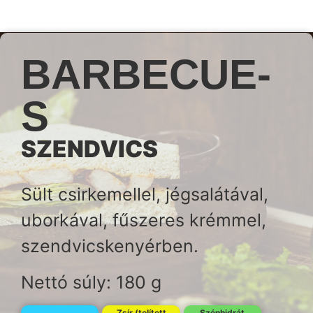
BARBECUE-
S
SZENDVICS
Sült csirkemellel, jégsalátával,
uborkával, fűszeres krémmel,
szendvicskenyérben.
Nettó súly: 180 g
Zsír (telített
Szénhidrát