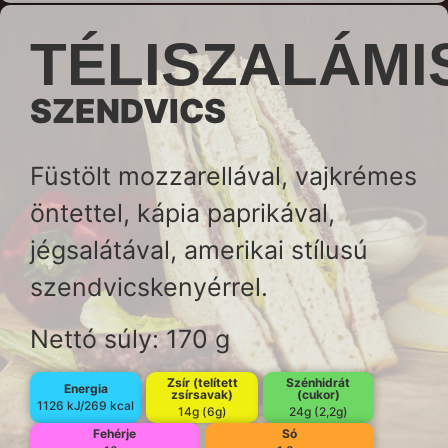
TÉLISZALÁMI
SZENDVICS
Füstölt mozzarellával, vajkrémes
öntettel, kápia paprikával,
jégsalátával, amerikai stílusú
szendvicskenyérrel.
Nettó súly: 170 g
Zsír (telített
Szénhidrát
Energia
zsírsavak)
(cukor)
1126 kJ/269 kcal
14g (6g)
24g (2,2g)
Fehérje
Só