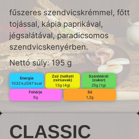
fűszeres szendvicskrémmel, főtt
tojással, kápia paprikával,
jégsalátával, paradicsomos
szendvicskenyérben.
Nettó súly: 195 g
Zsír (telített
Szénhidrát
Energia
zsírsavak)
(cukor)
1032 kJ/247 kcal
13g (4g)
25g (1g)
Fehérje
Só
9g
1,2g
CLASSIC