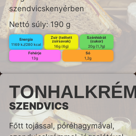
szendvicskenyérben
Nettó súly: 190 g
Zsír (telített
Szénhidrát
Energia
zsírsavak)
(cukor)
1169 kJ/280 kcal
16g (6g)
20g (1,7g)
Fehérje
Só
13g
1,2g
TONHALKRÉ
SZENDVICS
Főtt tojással, póréhagymával,