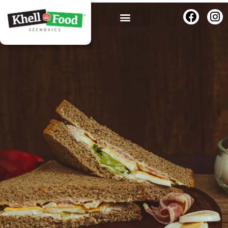
Háromszög
szendvicseink