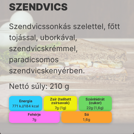
SZENDVICS
Szendvicssonkás szelettel, főtt
tojással, uborkával,
szendvicskrémmel,
paradicsomos
szendvicskenyérben.
Nettó súly: 210 g
Zsír (telített
Szénhidrát
Energia
zsírsavak)
(cukor)
771 kJ/184 kcal
7g (1g)
22g (1,6g)
Fehérje
Só
7g
1,6g