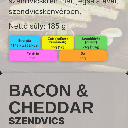
szendvicskrémmel, jégsalátával,
szendvicskenyérben,
Nettó súly: 185 g
Zsír (telített
Szénhidrát
Energia
zsírsavak)
(cukor)
1178 kJ/282 kcal
15g (2g)
24g (1,8g)
Fehérje
Só
11g
1,1g
BACON &
CHEDDAR
SZENDVICS