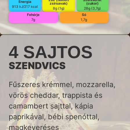
Energia
zsírsavak)
(cukor)
913 kJ/217 kcal
8g (1g)
28g (3,7g)
Fehérje
Só
7g
1,7g
4 SAJTOS
SZENDVICS
Fűszeres krémmel, mozzarella,
vörös cheddar, trappista és
camambert sajttal, kápia
paprikával, bébi spenóttal,
magkeveréses